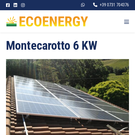
Salta
+39 0731 704376
al
contenuto
Atti
men
Montecarotto 6 KW