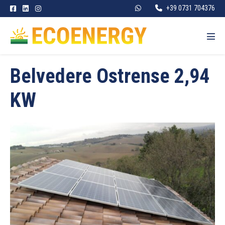
Salta
+39 0731 704376
al
contenuto
Atti
men
Belvedere Ostrense 2,94
KW