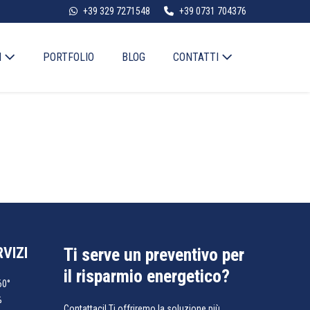
+39 329 7271548
+39 0731 704376
I
PORTFOLIO
BLOG
CONTATTI
RVIZI
Ti serve un preventivo per
il risparmio energetico?
60°
%
Contattaci! Ti offriremo la soluzione più