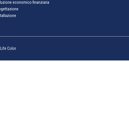
luzione economico finanziaria
ogettazione
tallazione
y
Life Color