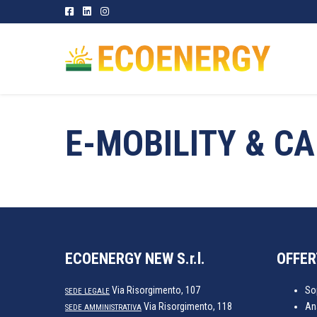
Salta
al
contenuto
E-MOBILITY & C
ECOENERGY NEW S.r.l.
OFFER
Via Risorgimento, 107
So
SEDE LEGALE
Via Risorgimento, 118
An
SEDE AMMINISTRATIVA