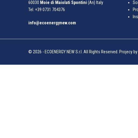
60030
Moie di Maiolati Spontini
(An) Italy
So
Tel.
+39 0731 704376
Pr
Ins
info@ecoenergynew.com
© 2026 - ECOENERGY NEW S.r.l. All Rights Reserved. Projecy b